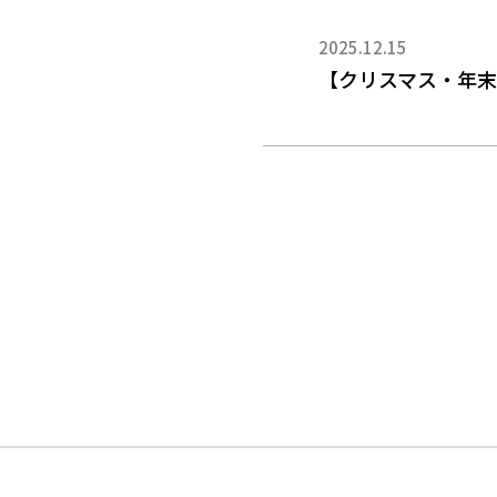
2025.12.15
【クリスマス・年末
投
稿
ナ
ビ
ゲ
ー
シ
ョ
ン